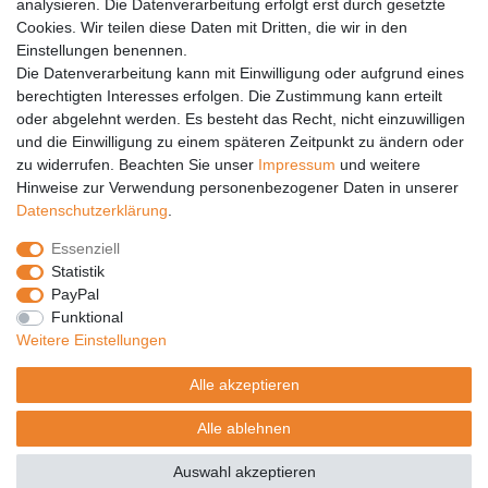
analysieren. Die Datenverarbeitung erfolgt erst durch gesetzte
Vertrag widerrufen
Cookies. Wir teilen diese Daten mit Dritten, die wir in den
Einstellungen benennen.
PARTNER
Die Datenverarbeitung kann mit Einwilligung oder aufgrund eines
DHL
berechtigten Interesses erfolgen. Die Zustimmung kann erteilt
oder abgelehnt werden. Es besteht das Recht, nicht einzuwilligen
GLS
und die Einwilligung zu einem späteren Zeitpunkt zu ändern oder
DB Schenker
zu widerrufen. Beachten Sie unser
Impressum
und weitere
PaketPLUS
Hinweise zur Verwendung personenbezogener Daten in unserer
Daten­schutz­erklärung
.
SPONSORING
Essenziell
Malchower SV 90
Statistik
Malchower Wölfe
PayPal
Funktional
ZERTIFIKATE
Weitere Einstellungen
Händlerbund
Alle akzeptieren
Trusted Shops
Alle ablehnen
© Copyright 2026 | Alle Rechte vorbehalten.
Auswahl akzeptieren