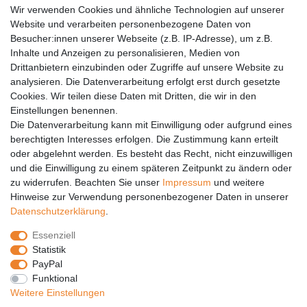
Wir verwenden Cookies und ähnliche Technologien auf unserer
Versandkosten
Website und verarbeiten personenbezogene Daten von
Barrierefreiheit
Besucher:innen unserer Webseite (z.B. IP-Adresse), um z.B.
Inhalte und Anzeigen zu personalisieren, Medien von
Anleitungen
Drittanbietern einzubinden oder Zugriffe auf unsere Website zu
analysieren. Die Datenverarbeitung erfolgt erst durch gesetzte
Vertrag widerrufen
Cookies. Wir teilen diese Daten mit Dritten, die wir in den
PARTNER
Einstellungen benennen.
Die Datenverarbeitung kann mit Einwilligung oder aufgrund eines
DHL
berechtigten Interesses erfolgen. Die Zustimmung kann erteilt
oder abgelehnt werden. Es besteht das Recht, nicht einzuwilligen
GLS
und die Einwilligung zu einem späteren Zeitpunkt zu ändern oder
DB Schenker
zu widerrufen. Beachten Sie unser
Impressum
und weitere
PaketPLUS
Hinweise zur Verwendung personenbezogener Daten in unserer
Daten­schutz­erklärung
.
SPONSORING
Essenziell
Malchower SV 90
Statistik
Malchower Wölfe
PayPal
Funktional
ZERTIFIKATE
Weitere Einstellungen