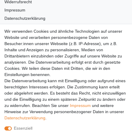
Widerrufsrecht
Impressum
Datenschutzerklärung
AGB
Wir verwenden Cookies und ähnliche Technologien auf unserer
Versandkosten
Website und verarbeiten personenbezogene Daten von
Barrierefreiheit
Besucher:innen unserer Webseite (z.B. IP-Adresse), um z.B.
Inhalte und Anzeigen zu personalisieren, Medien von
Anleitungen
Drittanbietern einzubinden oder Zugriffe auf unsere Website zu
analysieren. Die Datenverarbeitung erfolgt erst durch gesetzte
Vertrag widerrufen
Cookies. Wir teilen diese Daten mit Dritten, die wir in den
Einstellungen benennen.
PARTNER
Die Datenverarbeitung kann mit Einwilligung oder aufgrund eines
DHL
berechtigten Interesses erfolgen. Die Zustimmung kann erteilt
oder abgelehnt werden. Es besteht das Recht, nicht einzuwilligen
GLS
und die Einwilligung zu einem späteren Zeitpunkt zu ändern oder
DB Schenker
zu widerrufen. Beachten Sie unser
Impressum
und weitere
PaketPLUS
Hinweise zur Verwendung personenbezogener Daten in unserer
Daten­schutz­erklärung
.
SPONSORING
Essenziell
Malchower SV 90