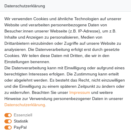
Datenschutzerklärung
AGB
Wir verwenden Cookies und ähnliche Technologien auf unserer
Versandkosten
Website und verarbeiten personenbezogene Daten von
Barrierefreiheit
Besucher:innen unserer Webseite (z.B. IP-Adresse), um z.B.
Inhalte und Anzeigen zu personalisieren, Medien von
Anleitungen
Drittanbietern einzubinden oder Zugriffe auf unsere Website zu
analysieren. Die Datenverarbeitung erfolgt erst durch gesetzte
Vertrag widerrufen
Cookies. Wir teilen diese Daten mit Dritten, die wir in den
Einstellungen benennen.
PARTNER
Die Datenverarbeitung kann mit Einwilligung oder aufgrund eines
DHL
berechtigten Interesses erfolgen. Die Zustimmung kann erteilt
oder abgelehnt werden. Es besteht das Recht, nicht einzuwilligen
GLS
und die Einwilligung zu einem späteren Zeitpunkt zu ändern oder
DB Schenker
zu widerrufen. Beachten Sie unser
Impressum
und weitere
PaketPLUS
Hinweise zur Verwendung personenbezogener Daten in unserer
Daten­schutz­erklärung
.
SPONSORING
Essenziell
Malchower SV 90
Statistik
Malchower Wölfe
PayPal