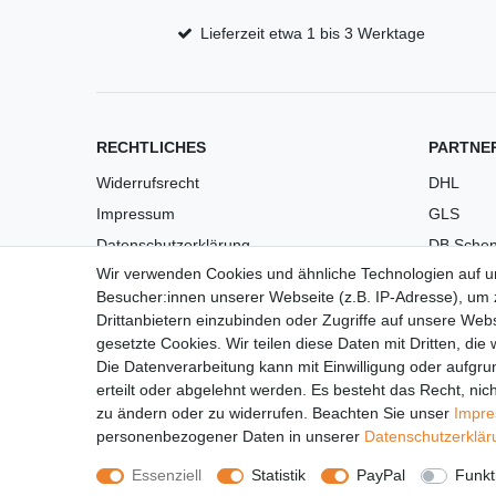
Lieferzeit etwa 1 bis 3 Werktage
RECHTLICHES
PARTNE
Widerrufsrecht
DHL
Impressum
GLS
Datenschutzerklärung
DB Schen
Wir verwenden Cookies und ähnliche Technologien auf 
AGB
PaketPL
Besucher:innen unserer Webseite (z.B. IP-Adresse), um z
Versandkosten
Drittanbietern einzubinden oder Zugriffe auf unsere Webs
Barrierefreiheit
gesetzte Cookies. Wir teilen diese Daten mit Dritten, die
Die Datenverarbeitung kann mit Einwilligung oder aufgru
Anleitungen
erteilt oder abgelehnt werden. Es besteht das Recht, nich
Vertrag widerrufen
zu ändern oder zu widerrufen. Beachten Sie unser
Impr
personenbezogener Daten in unserer
Daten­schutz­erklä
Essenziell
Statistik
PayPal
Funkt