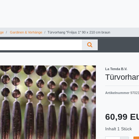
nge
Gardinen & Vorhänge
Türvorhang "Fréjus 1" 90 x 210 cm braun
La Tenda B.V.
Türvorhan
Artikelnummer
9702
60,99 
Inhalt
1
Stück