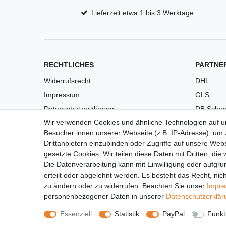
Lieferzeit etwa 1 bis 3 Werktage
RECHTLICHES
PARTNE
Widerrufsrecht
DHL
Impressum
GLS
Datenschutzerklärung
DB Schen
Wir verwenden Cookies und ähnliche Technologien auf 
AGB
PaketPL
Besucher:innen unserer Webseite (z.B. IP-Adresse), um z
Versandkosten
Drittanbietern einzubinden oder Zugriffe auf unsere Webs
Barrierefreiheit
gesetzte Cookies. Wir teilen diese Daten mit Dritten, die
Die Datenverarbeitung kann mit Einwilligung oder aufgru
Anleitungen
erteilt oder abgelehnt werden. Es besteht das Recht, nich
Vertrag widerrufen
zu ändern oder zu widerrufen. Beachten Sie unser
Impr
personenbezogener Daten in unserer
Daten­schutz­erklä
Essenziell
Statistik
PayPal
Funkt