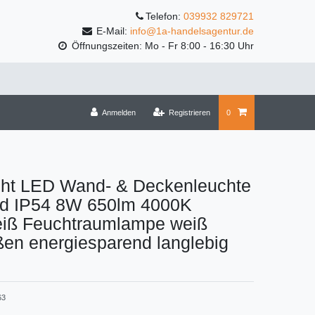
Telefon:
039932 829721
E-Mail:
info@1a-handelsagentur.de
Öffnungszeiten: Mo - Fr 8:00 - 16:30 Uhr
Anmelden
Registrieren
0
icht LED Wand- & Deckenleuchte
und IP54 8W 650lm 4000K
eiß Feuchtraumlampe weiß
en energiesparend langlebig
63