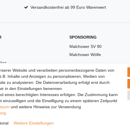
Versandkostenfrei ab 99 Euro Warenwert
R
SPONSORING
Malchower SV 90
Malchower Wölfe
ker
unserer Website und verarbeiten personenbezogene Daten von
US
.B. Inhalte und Anzeigen zu personalisieren, Medien von
ite zu analysieren. Die Datenverarbeitung erfolgt erst durch
 wir in den Einstellungen benennen.
nd eines berechtigten Interesses erfolgen. Die Zustimmung kann
t einzuwilligen und die Einwilligung zu einem späteren Zeitpunkt
essum
und weitere Hinweise zur Verwendung
rung
.
© Copyright 2026 | Alle Rechte vorbehalten.
ional
Weitere Einstellungen