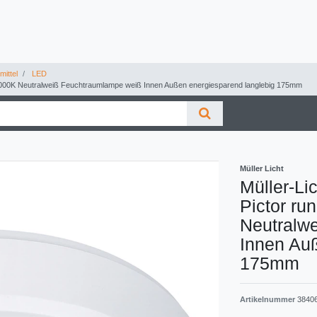
ittel
LED
4000K Neutralweiß Feuchtraumlampe weiß Innen Außen energiesparend langlebig 175mm
Müller Licht
Müller-L
Pictor r
Neutralw
Innen Auß
175mm
Artikelnummer
3840