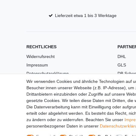
Lieferzeit etwa 1 bis 3 Werktage
RECHTLICHES
PARTNE
Widerrufsrecht
DHL
Impressum
GLS
Datenschutzerklärung
DB Schen
Wir verwenden Cookies und ähnliche Technologien auf 
AGB
PaketPL
Besucher:innen unserer Webseite (z.B. IP-Adresse), um z
Versandkosten
Drittanbietern einzubinden oder Zugriffe auf unsere Webs
Barrierefreiheit
gesetzte Cookies. Wir teilen diese Daten mit Dritten, die
Die Datenverarbeitung kann mit Einwilligung oder aufgru
Anleitungen
erteilt oder abgelehnt werden. Es besteht das Recht, nich
Vertrag widerrufen
zu ändern oder zu widerrufen. Beachten Sie unser
Impr
personenbezogener Daten in unserer
Daten­schutz­erklä