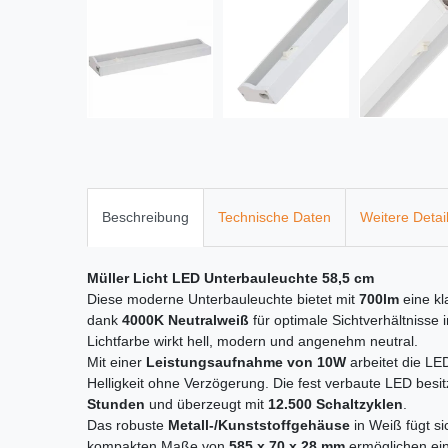
Beschreibung
Technische Daten
Weitere Detai
Müller Licht LED Unterbauleuchte 58,5 cm
Diese moderne Unterbauleuchte bietet mit
700lm
eine kl
dank
4000K Neutralweiß
für optimale Sichtverhältnisse
Lichtfarbe wirkt hell, modern und angenehm neutral.
Mit einer
Leistungsaufnahme von 10W
arbeitet die LED
Helligkeit ohne Verzögerung. Die fest verbaute LED besit
Stunden
und überzeugt mit
12.500 Schaltzyklen
.
Das robuste
Metall-/Kunststoffgehäuse
in Weiß fügt si
kompakten Maße von
585 x 70 x 28 mm
ermöglichen ei