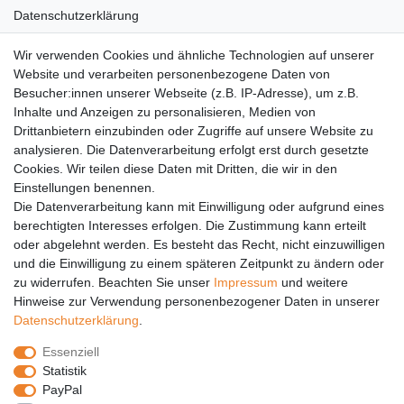
Datenschutzerklärung
AGB
Wir verwenden Cookies und ähnliche Technologien auf unserer
Versandkosten
Website und verarbeiten personenbezogene Daten von
Barrierefreiheit
Besucher:innen unserer Webseite (z.B. IP-Adresse), um z.B.
Inhalte und Anzeigen zu personalisieren, Medien von
Anleitungen
Drittanbietern einzubinden oder Zugriffe auf unsere Website zu
analysieren. Die Datenverarbeitung erfolgt erst durch gesetzte
Vertrag widerrufen
Cookies. Wir teilen diese Daten mit Dritten, die wir in den
Einstellungen benennen.
PARTNER
Die Datenverarbeitung kann mit Einwilligung oder aufgrund eines
DHL
berechtigten Interesses erfolgen. Die Zustimmung kann erteilt
oder abgelehnt werden. Es besteht das Recht, nicht einzuwilligen
GLS
und die Einwilligung zu einem späteren Zeitpunkt zu ändern oder
DB Schenker
zu widerrufen. Beachten Sie unser
Impressum
und weitere
PaketPLUS
Hinweise zur Verwendung personenbezogener Daten in unserer
Daten­schutz­erklärung
.
SPONSORING
Essenziell
Malchower SV 90
Statistik
Malchower Wölfe
PayPal