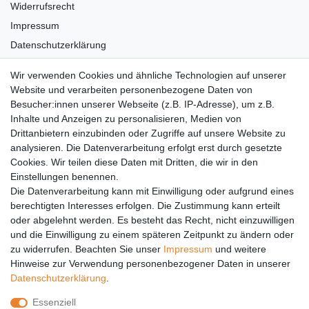
Widerrufsrecht
Impressum
Datenschutzerklärung
AGB
Wir verwenden Cookies und ähnliche Technologien auf unserer
Versandkosten
Website und verarbeiten personenbezogene Daten von
Barrierefreiheit
Besucher:innen unserer Webseite (z.B. IP-Adresse), um z.B.
Inhalte und Anzeigen zu personalisieren, Medien von
Anleitungen
Drittanbietern einzubinden oder Zugriffe auf unsere Website zu
analysieren. Die Datenverarbeitung erfolgt erst durch gesetzte
Vertrag widerrufen
Cookies. Wir teilen diese Daten mit Dritten, die wir in den
Einstellungen benennen.
PARTNER
Die Datenverarbeitung kann mit Einwilligung oder aufgrund eines
DHL
berechtigten Interesses erfolgen. Die Zustimmung kann erteilt
oder abgelehnt werden. Es besteht das Recht, nicht einzuwilligen
GLS
und die Einwilligung zu einem späteren Zeitpunkt zu ändern oder
DB Schenker
zu widerrufen. Beachten Sie unser
Impressum
und weitere
PaketPLUS
Hinweise zur Verwendung personenbezogener Daten in unserer
Daten­schutz­erklärung
.
SPONSORING
Essenziell