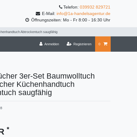
Telefon:
039932 829721
E-Mail:
info@1a-handelsagentur.de
Öffnungszeiten: Mo - Fr 8:00 - 16:30 Uhr
chenhandtuch Abtrockentuch saugfähig
Anmelden
Registrieren
0
ücher 3er-Set Baumwolltuch
cher Küchenhandtuch
ntuch saugfähig
28
*
UR