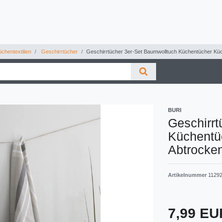
chentextilien
Geschirrtücher
Geschirrtücher 3er-Set Baumwolltuch Küchentücher Kü
BURI
Geschirrt
Küchentü
Abtrocke
Artikelnummer
1129
7,99 E