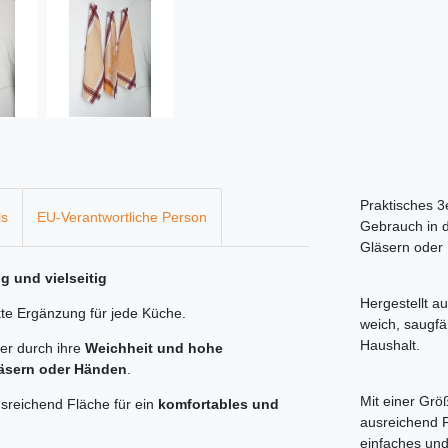
Praktisches 3
ls
EU-Verantwortliche Person
Gebrauch in d
Gläsern oder
g und vielseitig
Hergestellt a
kte Ergänzung für jede Küche.
weich, saugfäh
Haushalt.
er durch ihre
Weichheit und hohe
läsern oder Händen
.
Mit einer Grö
sreichend Fläche für ein
komfortables und
ausreichend 
einfaches und