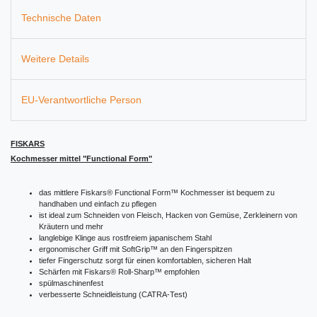
Technische Daten
Weitere Details
EU-Verantwortliche Person
FISKARS
Kochmesser mittel "Functional Form"
das mittlere Fiskars® Functional Form™ Kochmesser ist bequem zu
handhaben und einfach zu pflegen
ist ideal zum Schneiden von Fleisch, Hacken von Gemüse, Zerkleinern von
Kräutern und mehr
langlebige Klinge aus rostfreiem japanischem Stahl
ergonomischer Griff mit SoftGrip™ an den Fingerspitzen
tiefer Fingerschutz sorgt für einen komfortablen, sicheren Halt
Schärfen mit Fiskars® Roll-Sharp™ empfohlen
spülmaschinenfest
verbesserte Schneidleistung (CATRA-Test)