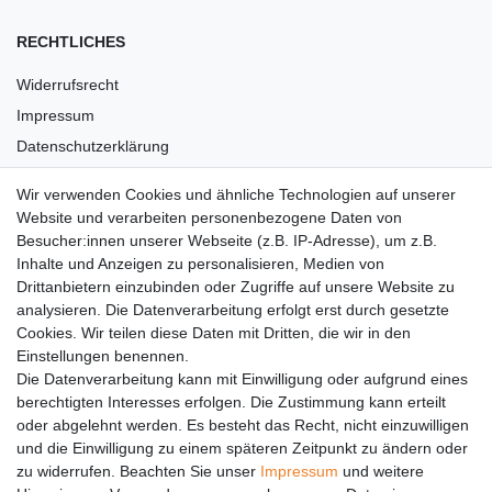
RECHTLICHES
Widerrufsrecht
Impressum
Datenschutzerklärung
AGB
Wir verwenden Cookies und ähnliche Technologien auf unserer
Versandkosten
Website und verarbeiten personenbezogene Daten von
Barrierefreiheit
Besucher:innen unserer Webseite (z.B. IP-Adresse), um z.B.
Inhalte und Anzeigen zu personalisieren, Medien von
Anleitungen
Drittanbietern einzubinden oder Zugriffe auf unsere Website zu
analysieren. Die Datenverarbeitung erfolgt erst durch gesetzte
Vertrag widerrufen
Cookies. Wir teilen diese Daten mit Dritten, die wir in den
Einstellungen benennen.
PARTNER
Die Datenverarbeitung kann mit Einwilligung oder aufgrund eines
DHL
berechtigten Interesses erfolgen. Die Zustimmung kann erteilt
oder abgelehnt werden. Es besteht das Recht, nicht einzuwilligen
GLS
und die Einwilligung zu einem späteren Zeitpunkt zu ändern oder
DB Schenker
zu widerrufen. Beachten Sie unser
Impressum
und weitere
PaketPLUS