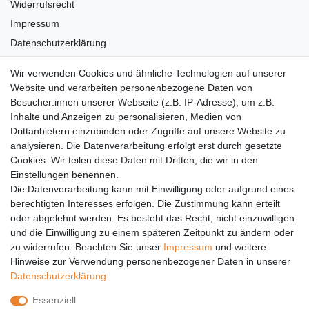
Widerrufsrecht
Impressum
Datenschutzerklärung
AGB
Wir verwenden Cookies und ähnliche Technologien auf unserer
Versandkosten
Website und verarbeiten personenbezogene Daten von
Barrierefreiheit
Besucher:innen unserer Webseite (z.B. IP-Adresse), um z.B.
Inhalte und Anzeigen zu personalisieren, Medien von
Anleitungen
Drittanbietern einzubinden oder Zugriffe auf unsere Website zu
analysieren. Die Datenverarbeitung erfolgt erst durch gesetzte
Vertrag widerrufen
Cookies. Wir teilen diese Daten mit Dritten, die wir in den
Einstellungen benennen.
PARTNER
Die Datenverarbeitung kann mit Einwilligung oder aufgrund eines
DHL
berechtigten Interesses erfolgen. Die Zustimmung kann erteilt
oder abgelehnt werden. Es besteht das Recht, nicht einzuwilligen
GLS
und die Einwilligung zu einem späteren Zeitpunkt zu ändern oder
DB Schenker
zu widerrufen. Beachten Sie unser
Impressum
und weitere
PaketPLUS
Hinweise zur Verwendung personenbezogener Daten in unserer
Daten­schutz­erklärung
.
SPONSORING
Essenziell
Malchower SV 90