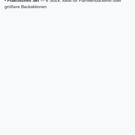
•
Praktisches Set
— 6 Stück, ideal für Familienbäckerei oder
größere Backaktionen