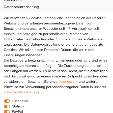
Datenschutzerklärung
AGB
Wir verwenden Cookies und ähnliche Technologien auf unserer
Versandkosten
Website und verarbeiten personenbezogene Daten von
Barrierefreiheit
Besucher:innen unserer Webseite (z.B. IP-Adresse), um z.B.
Inhalte und Anzeigen zu personalisieren, Medien von
Anleitungen
Drittanbietern einzubinden oder Zugriffe auf unsere Website zu
analysieren. Die Datenverarbeitung erfolgt erst durch gesetzte
Vertrag widerrufen
Cookies. Wir teilen diese Daten mit Dritten, die wir in den
Einstellungen benennen.
PARTNER
Die Datenverarbeitung kann mit Einwilligung oder aufgrund eines
DHL
berechtigten Interesses erfolgen. Die Zustimmung kann erteilt
oder abgelehnt werden. Es besteht das Recht, nicht einzuwilligen
GLS
und die Einwilligung zu einem späteren Zeitpunkt zu ändern oder
DB Schenker
zu widerrufen. Beachten Sie unser
Impressum
und weitere
PaketPLUS
Hinweise zur Verwendung personenbezogener Daten in unserer
Daten­schutz­erklärung
.
SPONSORING
Essenziell
Malchower SV 90
Statistik
Malchower Wölfe
PayPal