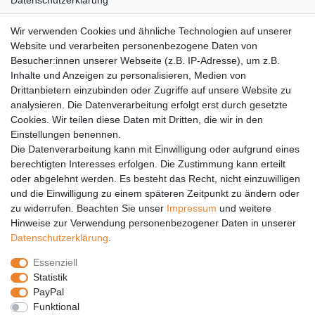
Datenschutzerklärung
AGB
Wir verwenden Cookies und ähnliche Technologien auf unserer
Versandkosten
Website und verarbeiten personenbezogene Daten von
Barrierefreiheit
Besucher:innen unserer Webseite (z.B. IP-Adresse), um z.B.
Inhalte und Anzeigen zu personalisieren, Medien von
Anleitungen
Drittanbietern einzubinden oder Zugriffe auf unsere Website zu
analysieren. Die Datenverarbeitung erfolgt erst durch gesetzte
Vertrag widerrufen
Cookies. Wir teilen diese Daten mit Dritten, die wir in den
Einstellungen benennen.
PARTNER
Die Datenverarbeitung kann mit Einwilligung oder aufgrund eines
DHL
berechtigten Interesses erfolgen. Die Zustimmung kann erteilt
oder abgelehnt werden. Es besteht das Recht, nicht einzuwilligen
GLS
und die Einwilligung zu einem späteren Zeitpunkt zu ändern oder
DB Schenker
zu widerrufen. Beachten Sie unser
Impressum
und weitere
PaketPLUS
Hinweise zur Verwendung personenbezogener Daten in unserer
Daten­schutz­erklärung
.
SPONSORING
Essenziell
Malchower SV 90
Statistik
Malchower Wölfe
PayPal
Funktional
ZERTIFIKATE