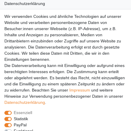
Datenschutzerklärung
AGB
Wir verwenden Cookies und ähnliche Technologien auf unserer
Versandkosten
Website und verarbeiten personenbezogene Daten von
Barrierefreiheit
Besucher:innen unserer Webseite (z.B. IP-Adresse), um z.B.
Inhalte und Anzeigen zu personalisieren, Medien von
Anleitungen
Drittanbietern einzubinden oder Zugriffe auf unsere Website zu
analysieren. Die Datenverarbeitung erfolgt erst durch gesetzte
Vertrag widerrufen
Cookies. Wir teilen diese Daten mit Dritten, die wir in den
Einstellungen benennen.
PARTNER
Die Datenverarbeitung kann mit Einwilligung oder aufgrund eines
DHL
berechtigten Interesses erfolgen. Die Zustimmung kann erteilt
oder abgelehnt werden. Es besteht das Recht, nicht einzuwilligen
GLS
und die Einwilligung zu einem späteren Zeitpunkt zu ändern oder
DB Schenker
zu widerrufen. Beachten Sie unser
Impressum
und weitere
PaketPLUS
Hinweise zur Verwendung personenbezogener Daten in unserer
Daten­schutz­erklärung
.
SPONSORING
Essenziell
Malchower SV 90
Statistik
Malchower Wölfe
PayPal