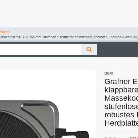
felder
ssekochfeld mit 1x Ø 155 mm, stufenlose Temperatureinstellung, robustes Edelstahl-Gehäuse
BURI
Grafner E
klappbare
Massekoc
stufenlos
robustes 
Herdplatt