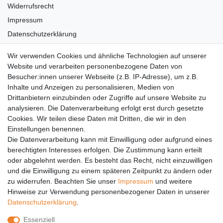
Widerrufsrecht
Impressum
Datenschutzerklärung
AGB
Wir verwenden Cookies und ähnliche Technologien auf unserer
Versandkosten
Website und verarbeiten personenbezogene Daten von
Barrierefreiheit
Besucher:innen unserer Webseite (z.B. IP-Adresse), um z.B.
Inhalte und Anzeigen zu personalisieren, Medien von
Anleitungen
Drittanbietern einzubinden oder Zugriffe auf unsere Website zu
analysieren. Die Datenverarbeitung erfolgt erst durch gesetzte
Vertrag widerrufen
Cookies. Wir teilen diese Daten mit Dritten, die wir in den
Einstellungen benennen.
PARTNER
Die Datenverarbeitung kann mit Einwilligung oder aufgrund eines
DHL
berechtigten Interesses erfolgen. Die Zustimmung kann erteilt
oder abgelehnt werden. Es besteht das Recht, nicht einzuwilligen
GLS
und die Einwilligung zu einem späteren Zeitpunkt zu ändern oder
DB Schenker
zu widerrufen. Beachten Sie unser
Impressum
und weitere
PaketPLUS
Hinweise zur Verwendung personenbezogener Daten in unserer
Daten­schutz­erklärung
.
SPONSORING
Essenziell