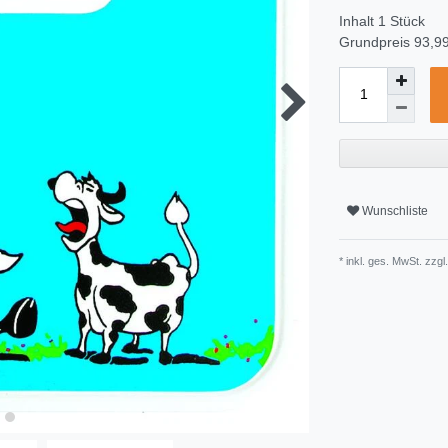
Inhalt
1
Stück
Grundpreis
93,99
Wunschliste
* inkl. ges. MwSt. zzgl.