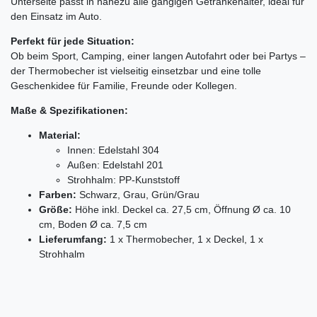
Unterseite passt in nahezu alle gängigen Getränkehalter, ideal für
den Einsatz im Auto.
Perfekt für jede Situation:
Ob beim Sport, Camping, einer langen Autofahrt oder bei Partys –
der Thermobecher ist vielseitig einsetzbar und eine tolle
Geschenkidee für Familie, Freunde oder Kollegen.
Maße & Spezifikationen:
Material:
Innen: Edelstahl 304
Außen: Edelstahl 201
Strohhalm: PP-Kunststoff
Farben:
Schwarz, Grau, Grün/Grau
Größe:
Höhe inkl. Deckel ca. 27,5 cm, Öffnung Ø ca. 10
cm, Boden Ø ca. 7,5 cm
Lieferumfang:
1 x Thermobecher, 1 x Deckel, 1 x
Strohhalm