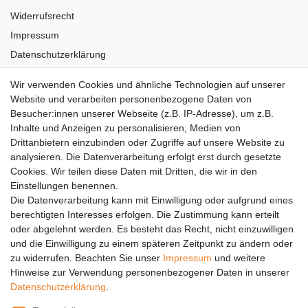
Widerrufsrecht
Impressum
Datenschutzerklärung
AGB
Wir verwenden Cookies und ähnliche Technologien auf unserer
Versandkosten
Website und verarbeiten personenbezogene Daten von
Barrierefreiheit
Besucher:innen unserer Webseite (z.B. IP-Adresse), um z.B.
Inhalte und Anzeigen zu personalisieren, Medien von
Anleitungen
Drittanbietern einzubinden oder Zugriffe auf unsere Website zu
analysieren. Die Datenverarbeitung erfolgt erst durch gesetzte
Vertrag widerrufen
Cookies. Wir teilen diese Daten mit Dritten, die wir in den
PARTNER
Einstellungen benennen.
Die Datenverarbeitung kann mit Einwilligung oder aufgrund eines
DHL
berechtigten Interesses erfolgen. Die Zustimmung kann erteilt
oder abgelehnt werden. Es besteht das Recht, nicht einzuwilligen
GLS
und die Einwilligung zu einem späteren Zeitpunkt zu ändern oder
DB Schenker
zu widerrufen. Beachten Sie unser
Impressum
und weitere
PaketPLUS
Hinweise zur Verwendung personenbezogener Daten in unserer
Daten­schutz­erklärung
.
SPONSORING