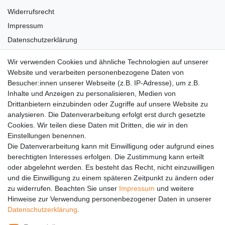
Widerrufsrecht
Impressum
Datenschutzerklärung
AGB
Wir verwenden Cookies und ähnliche Technologien auf unserer
Versandkosten
Website und verarbeiten personenbezogene Daten von
Barrierefreiheit
Besucher:innen unserer Webseite (z.B. IP-Adresse), um z.B.
Inhalte und Anzeigen zu personalisieren, Medien von
Anleitungen
Drittanbietern einzubinden oder Zugriffe auf unsere Website zu
analysieren. Die Datenverarbeitung erfolgt erst durch gesetzte
Vertrag widerrufen
Cookies. Wir teilen diese Daten mit Dritten, die wir in den
PARTNER
Einstellungen benennen.
Die Datenverarbeitung kann mit Einwilligung oder aufgrund eines
DHL
berechtigten Interesses erfolgen. Die Zustimmung kann erteilt
oder abgelehnt werden. Es besteht das Recht, nicht einzuwilligen
GLS
und die Einwilligung zu einem späteren Zeitpunkt zu ändern oder
DB Schenker
zu widerrufen. Beachten Sie unser
Impressum
und weitere
PaketPLUS
Hinweise zur Verwendung personenbezogener Daten in unserer
Daten­schutz­erklärung
.
SPONSORING