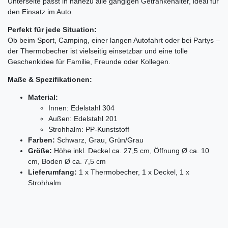
Unterseite passt in nahezu alle gängigen Getränkehalter, ideal für
den Einsatz im Auto.
Perfekt für jede Situation:
Ob beim Sport, Camping, einer langen Autofahrt oder bei Partys –
der Thermobecher ist vielseitig einsetzbar und eine tolle
Geschenkidee für Familie, Freunde oder Kollegen.
Maße & Spezifikationen:
Material:
Innen: Edelstahl 304
Außen: Edelstahl 201
Strohhalm: PP-Kunststoff
Farben:
Schwarz, Grau, Grün/Grau
Größe:
Höhe inkl. Deckel ca. 27,5 cm, Öffnung Ø ca. 10
cm, Boden Ø ca. 7,5 cm
Lieferumfang:
1 x Thermobecher, 1 x Deckel, 1 x
Strohhalm