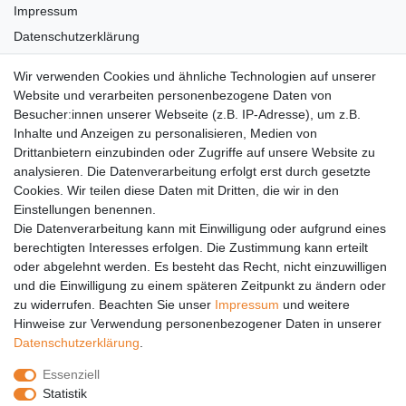
Impressum
Datenschutzerklärung
AGB
Wir verwenden Cookies und ähnliche Technologien auf unserer
Versandkosten
Website und verarbeiten personenbezogene Daten von
Barrierefreiheit
Besucher:innen unserer Webseite (z.B. IP-Adresse), um z.B.
Inhalte und Anzeigen zu personalisieren, Medien von
Anleitungen
Drittanbietern einzubinden oder Zugriffe auf unsere Website zu
analysieren. Die Datenverarbeitung erfolgt erst durch gesetzte
Vertrag widerrufen
Cookies. Wir teilen diese Daten mit Dritten, die wir in den
Einstellungen benennen.
PARTNER
Die Datenverarbeitung kann mit Einwilligung oder aufgrund eines
DHL
berechtigten Interesses erfolgen. Die Zustimmung kann erteilt
oder abgelehnt werden. Es besteht das Recht, nicht einzuwilligen
GLS
und die Einwilligung zu einem späteren Zeitpunkt zu ändern oder
DB Schenker
zu widerrufen. Beachten Sie unser
Impressum
und weitere
PaketPLUS
Hinweise zur Verwendung personenbezogener Daten in unserer
Daten­schutz­erklärung
.
SPONSORING
Essenziell
Malchower SV 90
Statistik