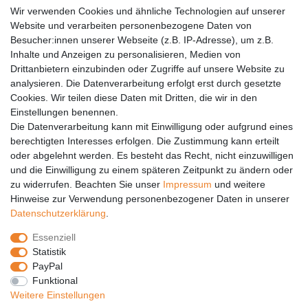
AGB
Wir verwenden Cookies und ähnliche Technologien auf unserer
Versandkosten
Website und verarbeiten personenbezogene Daten von
Barrierefreiheit
Besucher:innen unserer Webseite (z.B. IP-Adresse), um z.B.
Inhalte und Anzeigen zu personalisieren, Medien von
Anleitungen
Drittanbietern einzubinden oder Zugriffe auf unsere Website zu
analysieren. Die Datenverarbeitung erfolgt erst durch gesetzte
Vertrag widerrufen
Cookies. Wir teilen diese Daten mit Dritten, die wir in den
Einstellungen benennen.
PARTNER
Die Datenverarbeitung kann mit Einwilligung oder aufgrund eines
DHL
berechtigten Interesses erfolgen. Die Zustimmung kann erteilt
oder abgelehnt werden. Es besteht das Recht, nicht einzuwilligen
GLS
und die Einwilligung zu einem späteren Zeitpunkt zu ändern oder
DB Schenker
zu widerrufen. Beachten Sie unser
Impressum
und weitere
PaketPLUS
Hinweise zur Verwendung personenbezogener Daten in unserer
Daten­schutz­erklärung
.
SPONSORING
Essenziell
Malchower SV 90
Statistik
Malchower Wölfe
PayPal
Funktional
ZERTIFIKATE
Weitere Einstellungen