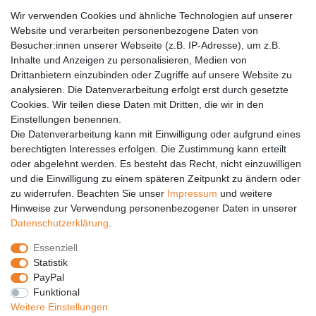
AGB
Wir verwenden Cookies und ähnliche Technologien auf unserer
Versandkosten
Website und verarbeiten personenbezogene Daten von
Barrierefreiheit
Besucher:innen unserer Webseite (z.B. IP-Adresse), um z.B.
Inhalte und Anzeigen zu personalisieren, Medien von
Anleitungen
Drittanbietern einzubinden oder Zugriffe auf unsere Website zu
analysieren. Die Datenverarbeitung erfolgt erst durch gesetzte
Vertrag widerrufen
Cookies. Wir teilen diese Daten mit Dritten, die wir in den
Einstellungen benennen.
PARTNER
Die Datenverarbeitung kann mit Einwilligung oder aufgrund eines
DHL
berechtigten Interesses erfolgen. Die Zustimmung kann erteilt
oder abgelehnt werden. Es besteht das Recht, nicht einzuwilligen
GLS
und die Einwilligung zu einem späteren Zeitpunkt zu ändern oder
DB Schenker
zu widerrufen. Beachten Sie unser
Impressum
und weitere
PaketPLUS
Hinweise zur Verwendung personenbezogener Daten in unserer
Daten­schutz­erklärung
.
SPONSORING
Essenziell
Malchower SV 90
Statistik
Malchower Wölfe
PayPal
Funktional
ZERTIFIKATE
Weitere Einstellungen