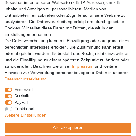
Barrierefreiheit
Besucher:innen unserer Webseite (z.B. IP-Adresse), um z.B.
Inhalte und Anzeigen zu personalisieren, Medien von
Anleitungen
Drittanbietern einzubinden oder Zugriffe auf unsere Website zu
analysieren. Die Datenverarbeitung erfolgt erst durch gesetzte
Vertrag widerrufen
Cookies. Wir teilen diese Daten mit Dritten, die wir in den
Einstellungen benennen.
PARTNER
Die Datenverarbeitung kann mit Einwilligung oder aufgrund eines
DHL
berechtigten Interesses erfolgen. Die Zustimmung kann erteilt
oder abgelehnt werden. Es besteht das Recht, nicht einzuwilligen
GLS
und die Einwilligung zu einem späteren Zeitpunkt zu ändern oder
DB Schenker
zu widerrufen. Beachten Sie unser
Impressum
und weitere
PaketPLUS
Hinweise zur Verwendung personenbezogener Daten in unserer
Daten­schutz­erklärung
.
SPONSORING
Essenziell
Malchower SV 90
Statistik
Malchower Wölfe
PayPal
Funktional
ZERTIFIKATE
Weitere Einstellungen
Händlerbund
Alle akzeptieren
Trusted Shops