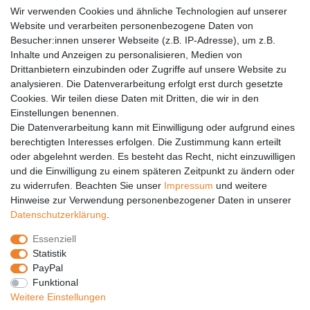
AGB
Wir verwenden Cookies und ähnliche Technologien auf unserer
Versandkosten
Website und verarbeiten personenbezogene Daten von
Barrierefreiheit
Besucher:innen unserer Webseite (z.B. IP-Adresse), um z.B.
Inhalte und Anzeigen zu personalisieren, Medien von
Anleitungen
Drittanbietern einzubinden oder Zugriffe auf unsere Website zu
analysieren. Die Datenverarbeitung erfolgt erst durch gesetzte
Vertrag widerrufen
Cookies. Wir teilen diese Daten mit Dritten, die wir in den
Einstellungen benennen.
PARTNER
Die Datenverarbeitung kann mit Einwilligung oder aufgrund eines
DHL
berechtigten Interesses erfolgen. Die Zustimmung kann erteilt
oder abgelehnt werden. Es besteht das Recht, nicht einzuwilligen
GLS
und die Einwilligung zu einem späteren Zeitpunkt zu ändern oder
DB Schenker
zu widerrufen. Beachten Sie unser
Impressum
und weitere
PaketPLUS
Hinweise zur Verwendung personenbezogener Daten in unserer
Daten­schutz­erklärung
.
SPONSORING
Essenziell
Malchower SV 90
Statistik
Malchower Wölfe
PayPal
Funktional
ZERTIFIKATE
Weitere Einstellungen