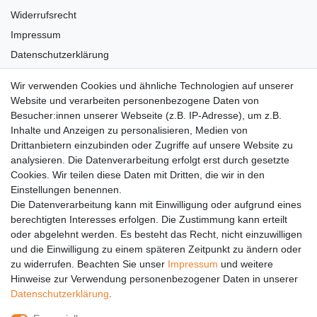
Widerrufsrecht
Impressum
Datenschutzerklärung
AGB
Wir verwenden Cookies und ähnliche Technologien auf unserer
Versandkosten
Website und verarbeiten personenbezogene Daten von
Barrierefreiheit
Besucher:innen unserer Webseite (z.B. IP-Adresse), um z.B.
Inhalte und Anzeigen zu personalisieren, Medien von
Anleitungen
Drittanbietern einzubinden oder Zugriffe auf unsere Website zu
analysieren. Die Datenverarbeitung erfolgt erst durch gesetzte
Vertrag widerrufen
Cookies. Wir teilen diese Daten mit Dritten, die wir in den
Einstellungen benennen.
PARTNER
Die Datenverarbeitung kann mit Einwilligung oder aufgrund eines
DHL
berechtigten Interesses erfolgen. Die Zustimmung kann erteilt
oder abgelehnt werden. Es besteht das Recht, nicht einzuwilligen
GLS
und die Einwilligung zu einem späteren Zeitpunkt zu ändern oder
DB Schenker
zu widerrufen. Beachten Sie unser
Impressum
und weitere
PaketPLUS
Hinweise zur Verwendung personenbezogener Daten in unserer
Daten­schutz­erklärung
.
SPONSORING