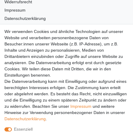
Widerrufsrecht
Impressum
Datenschutzerklärung
AGB
Wir verwenden Cookies und ähnliche Technologien auf unserer
Versandkosten
Website und verarbeiten personenbezogene Daten von
Barrierefreiheit
Besucher:innen unserer Webseite (z.B. IP-Adresse), um z.B.
Inhalte und Anzeigen zu personalisieren, Medien von
Anleitungen
Drittanbietern einzubinden oder Zugriffe auf unsere Website zu
analysieren. Die Datenverarbeitung erfolgt erst durch gesetzte
Vertrag widerrufen
Cookies. Wir teilen diese Daten mit Dritten, die wir in den
Einstellungen benennen.
PARTNER
Die Datenverarbeitung kann mit Einwilligung oder aufgrund eines
DHL
berechtigten Interesses erfolgen. Die Zustimmung kann erteilt
oder abgelehnt werden. Es besteht das Recht, nicht einzuwilligen
GLS
und die Einwilligung zu einem späteren Zeitpunkt zu ändern oder
DB Schenker
zu widerrufen. Beachten Sie unser
Impressum
und weitere
PaketPLUS
Hinweise zur Verwendung personenbezogener Daten in unserer
Daten­schutz­erklärung
.
SPONSORING
Essenziell
Malchower SV 90