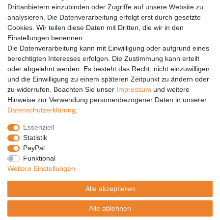
Drittanbietern einzubinden oder Zugriffe auf unsere Website zu
analysieren. Die Datenverarbeitung erfolgt erst durch gesetzte
Vertrag widerrufen
Cookies. Wir teilen diese Daten mit Dritten, die wir in den
Einstellungen benennen.
PARTNER
Die Datenverarbeitung kann mit Einwilligung oder aufgrund eines
DHL
berechtigten Interesses erfolgen. Die Zustimmung kann erteilt
oder abgelehnt werden. Es besteht das Recht, nicht einzuwilligen
GLS
und die Einwilligung zu einem späteren Zeitpunkt zu ändern oder
DB Schenker
zu widerrufen. Beachten Sie unser
Impressum
und weitere
PaketPLUS
Hinweise zur Verwendung personenbezogener Daten in unserer
Daten­schutz­erklärung
.
SPONSORING
Essenziell
Malchower SV 90
Statistik
Malchower Wölfe
PayPal
Funktional
ZERTIFIKATE
Weitere Einstellungen
Händlerbund
Alle akzeptieren
Trusted Shops
Alle ablehnen
© Copyright 2026 | Alle Rechte vorbehalten.