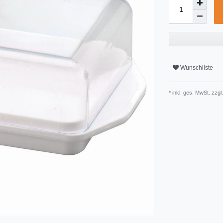
Wunschliste
* inkl. ges. MwSt. zzgl.