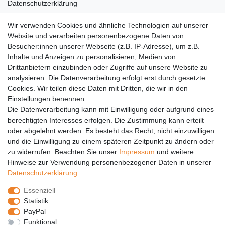
Datenschutzerklärung
AGB
Wir verwenden Cookies und ähnliche Technologien auf unserer
Versandkosten
Website und verarbeiten personenbezogene Daten von
Barrierefreiheit
Besucher:innen unserer Webseite (z.B. IP-Adresse), um z.B.
Inhalte und Anzeigen zu personalisieren, Medien von
Anleitungen
Drittanbietern einzubinden oder Zugriffe auf unsere Website zu
analysieren. Die Datenverarbeitung erfolgt erst durch gesetzte
Vertrag widerrufen
Cookies. Wir teilen diese Daten mit Dritten, die wir in den
Einstellungen benennen.
PARTNER
Die Datenverarbeitung kann mit Einwilligung oder aufgrund eines
DHL
berechtigten Interesses erfolgen. Die Zustimmung kann erteilt
oder abgelehnt werden. Es besteht das Recht, nicht einzuwilligen
GLS
und die Einwilligung zu einem späteren Zeitpunkt zu ändern oder
DB Schenker
zu widerrufen. Beachten Sie unser
Impressum
und weitere
PaketPLUS
Hinweise zur Verwendung personenbezogener Daten in unserer
Daten­schutz­erklärung
.
SPONSORING
Essenziell
Malchower SV 90
Statistik
Malchower Wölfe
PayPal
Funktional