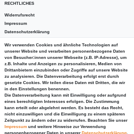
RECHTLICHES
Widerrufsrecht
Impressum
Datenschutzerklärung
AGB
Wir verwenden Cookies und ähnliche Technologien auf
Versandkosten
unserer Website und verarbeiten personenbezogene Daten
Barrierefreiheit
von Besucher:innen unserer Webseite (z.B. IP-Adresse), um
z.B. Inhalte und Anzeigen zu personalisieren, Medien von
Anleitungen
Drittanbietern einzubinden oder Zugriffe auf unsere Website
zu analysieren. Die Datenverarbeitung erfolgt erst durch
Vertrag widerrufen
gesetzte Cookies. Wir teilen diese Daten mit Dritten, die wir
PARTNER
in den Einstellungen benennen.
Die Datenverarbeitung kann mit Einwilligung oder aufgrund
DHL
eines berechtigten Interesses erfolgen. Die Zustimmung
kann erteilt oder abgelehnt werden. Es besteht das Recht,
GLS
nicht einzuwilligen und die Einwilligung zu einem späteren
DB Schenker
Zeitpunkt zu ändern oder zu widerrufen. Beachten Sie unser
PaketPLUS
Impressum
und weitere Hinweise zur Verwendung
personenbezogener Daten in unserer
Daten­schutz­erklärung
.