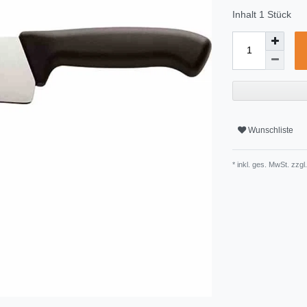
Inhalt
1
Stück
Wunschliste
* inkl. ges. MwSt. zzgl.