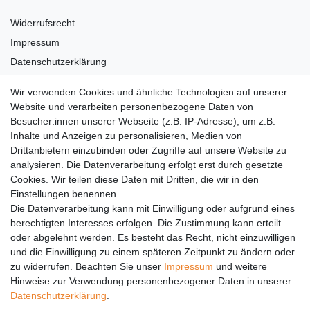
Widerrufsrecht
Impressum
Datenschutzerklärung
AGB
Wir verwenden Cookies und ähnliche Technologien auf unserer
Versandkosten
Website und verarbeiten personenbezogene Daten von
Barrierefreiheit
Besucher:innen unserer Webseite (z.B. IP-Adresse), um z.B.
Inhalte und Anzeigen zu personalisieren, Medien von
Anleitungen
Drittanbietern einzubinden oder Zugriffe auf unsere Website zu
analysieren. Die Datenverarbeitung erfolgt erst durch gesetzte
Vertrag widerrufen
Cookies. Wir teilen diese Daten mit Dritten, die wir in den
Einstellungen benennen.
PARTNER
Die Datenverarbeitung kann mit Einwilligung oder aufgrund eines
DHL
berechtigten Interesses erfolgen. Die Zustimmung kann erteilt
oder abgelehnt werden. Es besteht das Recht, nicht einzuwilligen
GLS
und die Einwilligung zu einem späteren Zeitpunkt zu ändern oder
DB Schenker
zu widerrufen. Beachten Sie unser
Impressum
und weitere
PaketPLUS
Hinweise zur Verwendung personenbezogener Daten in unserer
Daten­schutz­erklärung
.
SPONSORING