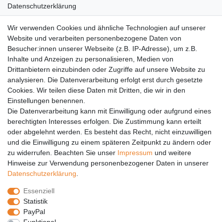
Datenschutzerklärung
AGB
Wir verwenden Cookies und ähnliche Technologien auf unserer
Versandkosten
Website und verarbeiten personenbezogene Daten von
Barrierefreiheit
Besucher:innen unserer Webseite (z.B. IP-Adresse), um z.B.
Inhalte und Anzeigen zu personalisieren, Medien von
Anleitungen
Drittanbietern einzubinden oder Zugriffe auf unsere Website zu
analysieren. Die Datenverarbeitung erfolgt erst durch gesetzte
Vertrag widerrufen
Cookies. Wir teilen diese Daten mit Dritten, die wir in den
Einstellungen benennen.
PARTNER
Die Datenverarbeitung kann mit Einwilligung oder aufgrund eines
DHL
berechtigten Interesses erfolgen. Die Zustimmung kann erteilt
oder abgelehnt werden. Es besteht das Recht, nicht einzuwilligen
GLS
und die Einwilligung zu einem späteren Zeitpunkt zu ändern oder
DB Schenker
zu widerrufen. Beachten Sie unser
Impressum
und weitere
PaketPLUS
Hinweise zur Verwendung personenbezogener Daten in unserer
Daten­schutz­erklärung
.
SPONSORING
Essenziell
Malchower SV 90
Statistik
Malchower Wölfe
PayPal