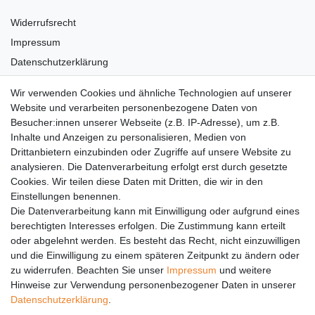
Widerrufsrecht
Impressum
Datenschutzerklärung
AGB
Wir verwenden Cookies und ähnliche Technologien auf unserer
Versandkosten
Website und verarbeiten personenbezogene Daten von
Barrierefreiheit
Besucher:innen unserer Webseite (z.B. IP-Adresse), um z.B.
Inhalte und Anzeigen zu personalisieren, Medien von
Anleitungen
Drittanbietern einzubinden oder Zugriffe auf unsere Website zu
analysieren. Die Datenverarbeitung erfolgt erst durch gesetzte
Vertrag widerrufen
Cookies. Wir teilen diese Daten mit Dritten, die wir in den
Einstellungen benennen.
PARTNER
Die Datenverarbeitung kann mit Einwilligung oder aufgrund eines
DHL
berechtigten Interesses erfolgen. Die Zustimmung kann erteilt
oder abgelehnt werden. Es besteht das Recht, nicht einzuwilligen
GLS
und die Einwilligung zu einem späteren Zeitpunkt zu ändern oder
DB Schenker
zu widerrufen. Beachten Sie unser
Impressum
und weitere
PaketPLUS
Hinweise zur Verwendung personenbezogener Daten in unserer
Daten­schutz­erklärung
.
SPONSORING