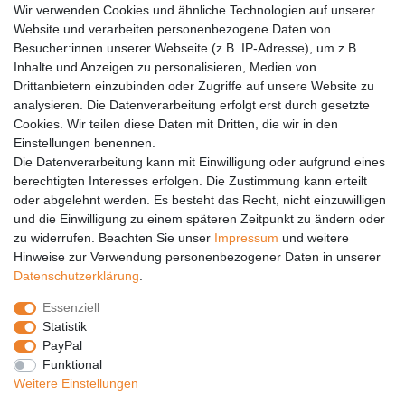
Wir verwenden Cookies und ähnliche Technologien auf unserer
Versandkosten
Website und verarbeiten personenbezogene Daten von
Barrierefreiheit
Besucher:innen unserer Webseite (z.B. IP-Adresse), um z.B.
Inhalte und Anzeigen zu personalisieren, Medien von
Anleitungen
Drittanbietern einzubinden oder Zugriffe auf unsere Website zu
analysieren. Die Datenverarbeitung erfolgt erst durch gesetzte
Vertrag widerrufen
Cookies. Wir teilen diese Daten mit Dritten, die wir in den
Einstellungen benennen.
PARTNER
Die Datenverarbeitung kann mit Einwilligung oder aufgrund eines
DHL
berechtigten Interesses erfolgen. Die Zustimmung kann erteilt
oder abgelehnt werden. Es besteht das Recht, nicht einzuwilligen
GLS
und die Einwilligung zu einem späteren Zeitpunkt zu ändern oder
DB Schenker
zu widerrufen. Beachten Sie unser
Impressum
und weitere
PaketPLUS
Hinweise zur Verwendung personenbezogener Daten in unserer
Daten­schutz­erklärung
.
SPONSORING
Essenziell
Malchower SV 90
Statistik
Malchower Wölfe
PayPal
Funktional
ZERTIFIKATE
Weitere Einstellungen