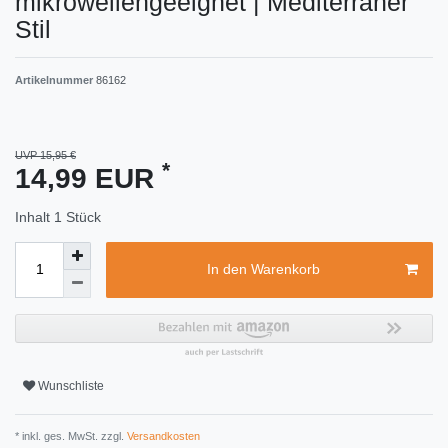
mikrowellengeeignet | Mediterraner
Stil
Artikelnummer
86162
UVP 15,95 €
*
14,99 EUR
Inhalt
1
Stück
In den Warenkorb
Wunschliste
* inkl. ges. MwSt. zzgl.
Versandkosten