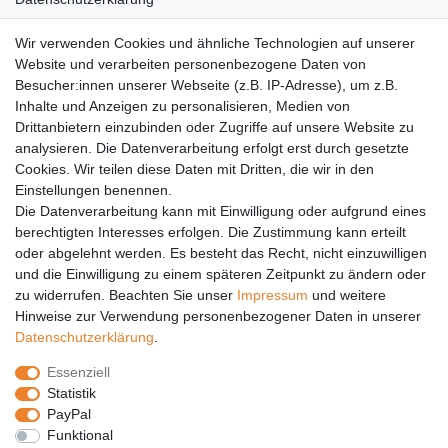
AGB
Wir verwenden Cookies und ähnliche Technologien auf unserer
Versandkosten
Website und verarbeiten personenbezogene Daten von
Barrierefreiheit
Besucher:innen unserer Webseite (z.B. IP-Adresse), um z.B.
Inhalte und Anzeigen zu personalisieren, Medien von
Anleitungen
Drittanbietern einzubinden oder Zugriffe auf unsere Website zu
analysieren. Die Datenverarbeitung erfolgt erst durch gesetzte
Vertrag widerrufen
Cookies. Wir teilen diese Daten mit Dritten, die wir in den
Einstellungen benennen.
PARTNER
Die Datenverarbeitung kann mit Einwilligung oder aufgrund eines
DHL
berechtigten Interesses erfolgen. Die Zustimmung kann erteilt
oder abgelehnt werden. Es besteht das Recht, nicht einzuwilligen
GLS
und die Einwilligung zu einem späteren Zeitpunkt zu ändern oder
DB Schenker
zu widerrufen. Beachten Sie unser
Impressum
und weitere
PaketPLUS
Hinweise zur Verwendung personenbezogener Daten in unserer
Daten­schutz­erklärung
.
SPONSORING
Essenziell
Malchower SV 90
Statistik
Malchower Wölfe
PayPal
Funktional
ZERTIFIKATE