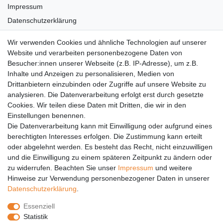
Impressum
Datenschutzerklärung
AGB
Wir verwenden Cookies und ähnliche Technologien auf unserer
Versandkosten
Website und verarbeiten personenbezogene Daten von
Barrierefreiheit
Besucher:innen unserer Webseite (z.B. IP-Adresse), um z.B.
Inhalte und Anzeigen zu personalisieren, Medien von
Anleitungen
Drittanbietern einzubinden oder Zugriffe auf unsere Website zu
analysieren. Die Datenverarbeitung erfolgt erst durch gesetzte
Vertrag widerrufen
Cookies. Wir teilen diese Daten mit Dritten, die wir in den
Einstellungen benennen.
PARTNER
Die Datenverarbeitung kann mit Einwilligung oder aufgrund eines
DHL
berechtigten Interesses erfolgen. Die Zustimmung kann erteilt
oder abgelehnt werden. Es besteht das Recht, nicht einzuwilligen
GLS
und die Einwilligung zu einem späteren Zeitpunkt zu ändern oder
DB Schenker
zu widerrufen. Beachten Sie unser
Impressum
und weitere
PaketPLUS
Hinweise zur Verwendung personenbezogener Daten in unserer
Daten­schutz­erklärung
.
SPONSORING
Essenziell
Malchower SV 90
Statistik