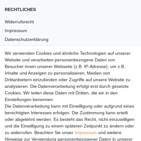
RECHTLICHES
Widerrufsrecht
Impressum
Datenschutzerklärung
AGB
Wir verwenden Cookies und ähnliche Technologien auf unserer
Versandkosten
Website und verarbeiten personenbezogene Daten von
Barrierefreiheit
Besucher:innen unserer Webseite (z.B. IP-Adresse), um z.B.
Inhalte und Anzeigen zu personalisieren, Medien von
Anleitungen
Drittanbietern einzubinden oder Zugriffe auf unsere Website zu
analysieren. Die Datenverarbeitung erfolgt erst durch gesetzte
Vertrag widerrufen
Cookies. Wir teilen diese Daten mit Dritten, die wir in den
Einstellungen benennen.
PARTNER
Die Datenverarbeitung kann mit Einwilligung oder aufgrund eines
DHL
berechtigten Interesses erfolgen. Die Zustimmung kann erteilt
oder abgelehnt werden. Es besteht das Recht, nicht einzuwilligen
GLS
und die Einwilligung zu einem späteren Zeitpunkt zu ändern oder
DB Schenker
zu widerrufen. Beachten Sie unser
Impressum
und weitere
PaketPLUS
Hinweise zur Verwendung personenbezogener Daten in unserer