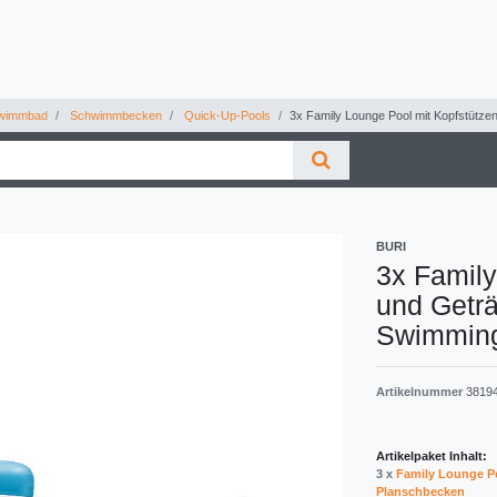
wimmbad
Schwimmbecken
Quick-Up-Pools
3x Family Lounge Pool mit Kopfstütz
BURI
3x Family
und Geträ
Swimming
Artikelnummer
3819
Artikelpaket Inhalt:
3 x
Family Lounge P
Planschbecken