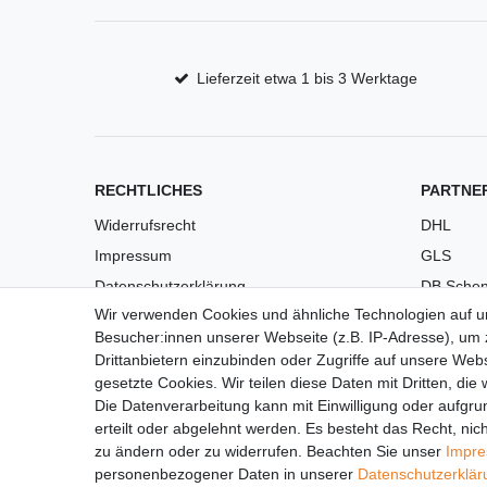
Lieferzeit etwa 1 bis 3 Werktage
RECHTLICHES
PARTNE
Widerrufsrecht
DHL
Impressum
GLS
Datenschutzerklärung
DB Schen
Wir verwenden Cookies und ähnliche Technologien auf 
AGB
PaketPL
Besucher:innen unserer Webseite (z.B. IP-Adresse), um z
Versandkosten
Drittanbietern einzubinden oder Zugriffe auf unsere Webs
Barrierefreiheit
gesetzte Cookies. Wir teilen diese Daten mit Dritten, die
Die Datenverarbeitung kann mit Einwilligung oder aufgru
Anleitungen
erteilt oder abgelehnt werden. Es besteht das Recht, nich
Vertrag widerrufen
zu ändern oder zu widerrufen. Beachten Sie unser
Impr
personenbezogener Daten in unserer
Daten­schutz­erklä