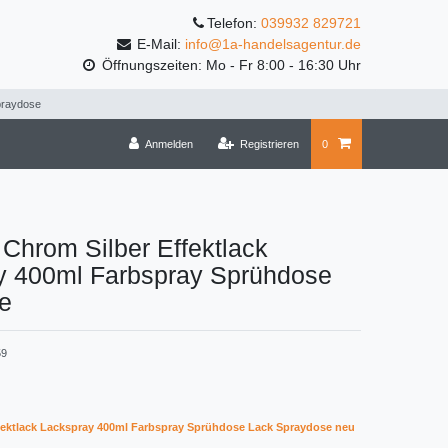
Telefon:
039932 829721
E-Mail:
info@1a-handelsagentur.de
Öffnungszeiten: Mo - Fr 8:00 - 16:30 Uhr
praydose
Anmelden
Registrieren
0
 Chrom Silber Effektlack
y 400ml Farbspray Sprühdose
e
59
fektlack Lackspray 400ml Farbspray Sprühdose Lack Spraydose neu