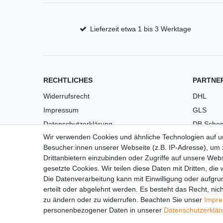
Lieferzeit etwa 1 bis 3 Werktage
RECHTLICHES
PARTNE
Widerrufsrecht
DHL
Impressum
GLS
Datenschutzerklärung
DB Schen
Wir verwenden Cookies und ähnliche Technologien auf 
AGB
PaketPL
Besucher:innen unserer Webseite (z.B. IP-Adresse), um z
Versandkosten
Drittanbietern einzubinden oder Zugriffe auf unsere Webs
Barrierefreiheit
gesetzte Cookies. Wir teilen diese Daten mit Dritten, die
Die Datenverarbeitung kann mit Einwilligung oder aufgru
Anleitungen
erteilt oder abgelehnt werden. Es besteht das Recht, nich
Vertrag widerrufen
zu ändern oder zu widerrufen. Beachten Sie unser
Impr
personenbezogener Daten in unserer
Daten­schutz­erklä