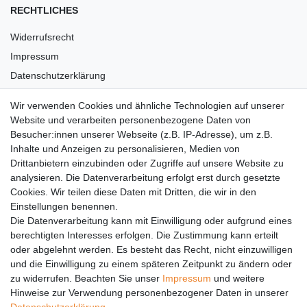
RECHTLICHES
Widerrufsrecht
Impressum
Datenschutzerklärung
AGB
Wir verwenden Cookies und ähnliche Technologien auf unserer
Versandkosten
Website und verarbeiten personenbezogene Daten von
Barrierefreiheit
Besucher:innen unserer Webseite (z.B. IP-Adresse), um z.B.
Inhalte und Anzeigen zu personalisieren, Medien von
Anleitungen
Drittanbietern einzubinden oder Zugriffe auf unsere Website zu
analysieren. Die Datenverarbeitung erfolgt erst durch gesetzte
Vertrag widerrufen
Cookies. Wir teilen diese Daten mit Dritten, die wir in den
Einstellungen benennen.
PARTNER
Die Datenverarbeitung kann mit Einwilligung oder aufgrund eines
DHL
berechtigten Interesses erfolgen. Die Zustimmung kann erteilt
oder abgelehnt werden. Es besteht das Recht, nicht einzuwilligen
GLS
und die Einwilligung zu einem späteren Zeitpunkt zu ändern oder
DB Schenker
zu widerrufen. Beachten Sie unser
Impressum
und weitere
PaketPLUS
Hinweise zur Verwendung personenbezogener Daten in unserer