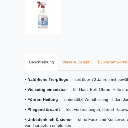
Beschreibung
Weitere Details
EU-Verantwortli
•
Natürliche Tierpflege
— seit über 70 Jahren mit bewähr
•
Vielseitig einsetzbar
— für Haut, Fell, Ohren, Hufe un
•
Fördert Heilung
— unterstützt Wundheilung, lindert Ju
•
Pflegend & sanft
— löst Verkrustungen, fördert Haarwa
•
Unbedenklich & sicher
— ohne Farb- und Konservierun
von Tierärzten empfohlen