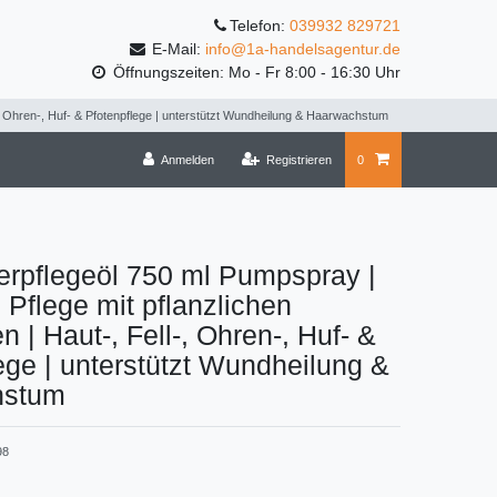
Telefon:
039932 829721
E-Mail:
info@1a-handelsagentur.de
Öffnungszeiten: Mo - Fr 8:00 - 16:30 Uhr
ll-, Ohren-, Huf- & Pfotenpflege | unterstützt Wundheilung & Haarwachstum
Anmelden
Registrieren
0
erpflegeöl 750 ml Pumpspray |
e Pflege mit pflanzlichen
n | Haut-, Fell-, Ohren-, Huf- &
ege | unterstützt Wundheilung &
hstum
98