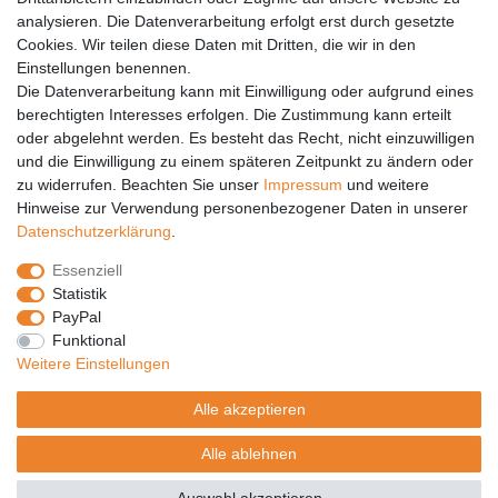
analysieren. Die Datenverarbeitung erfolgt erst durch gesetzte
Vertrag widerrufen
Cookies. Wir teilen diese Daten mit Dritten, die wir in den
Einstellungen benennen.
PARTNER
Die Datenverarbeitung kann mit Einwilligung oder aufgrund eines
DHL
berechtigten Interesses erfolgen. Die Zustimmung kann erteilt
oder abgelehnt werden. Es besteht das Recht, nicht einzuwilligen
GLS
und die Einwilligung zu einem späteren Zeitpunkt zu ändern oder
DB Schenker
zu widerrufen. Beachten Sie unser
Impressum
und weitere
PaketPLUS
Hinweise zur Verwendung personenbezogener Daten in unserer
Daten­schutz­erklärung
.
SPONSORING
Essenziell
Malchower SV 90
Statistik
Malchower Wölfe
PayPal
Funktional
ZERTIFIKATE
Weitere Einstellungen
Händlerbund
Alle akzeptieren
Trusted Shops
Alle ablehnen
© Copyright 2026 | Alle Rechte vorbehalten.