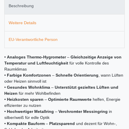
Beschreibung
Weitere Details
EU-Verantwortliche Person
•
Analoges Thermo-Hygrometer
–
Gleichzeitige Anzeige von
Temperatur und Luftfeuchtigkeit
für volle Kontrolle des
Raumklimas
•
Farbige Komfortzonen
–
Schnelle Orientierung
, wann Lüften
oder Heizen sinnvoll ist
•
Gesundes Wohnklima
–
Unterstützt gezieltes Lüften und
Heizen
für mehr Wohlbefinden
•
Heizkosten sparen
–
Optimierte Raumwerte
helfen, Energie
effizienter zu nutzen
•
Hochwertiger Metallring
–
Verchromter Messingring
in
silber/weiß für edle Optik
•
Kompakte Bauform
–
Platzsparend
und dezent für Wohn-,