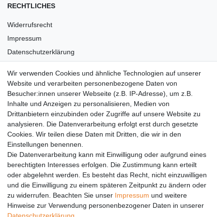
RECHTLICHES
Widerrufsrecht
Impressum
Datenschutzerklärung
AGB
Wir verwenden Cookies und ähnliche Technologien auf unserer
Versandkosten
Website und verarbeiten personenbezogene Daten von
Barrierefreiheit
Besucher:innen unserer Webseite (z.B. IP-Adresse), um z.B.
Inhalte und Anzeigen zu personalisieren, Medien von
Anleitungen
Drittanbietern einzubinden oder Zugriffe auf unsere Website zu
analysieren. Die Datenverarbeitung erfolgt erst durch gesetzte
Vertrag widerrufen
Cookies. Wir teilen diese Daten mit Dritten, die wir in den
Einstellungen benennen.
PARTNER
Die Datenverarbeitung kann mit Einwilligung oder aufgrund eines
DHL
berechtigten Interesses erfolgen. Die Zustimmung kann erteilt
oder abgelehnt werden. Es besteht das Recht, nicht einzuwilligen
GLS
und die Einwilligung zu einem späteren Zeitpunkt zu ändern oder
DB Schenker
zu widerrufen. Beachten Sie unser
Impressum
und weitere
PaketPLUS
Hinweise zur Verwendung personenbezogener Daten in unserer
Daten­schutz­erklärung
.