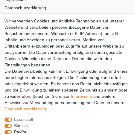
Datenschutzerklärung
AGB
Wir verwenden Cookies und ähnliche Technologien auf unserer
Versandkosten
Website und verarbeiten personenbezogene Daten von
Barrierefreiheit
Besucher:innen unserer Webseite (z.B. IP-Adresse), um z.B.
Inhalte und Anzeigen zu personalisieren, Medien von
Anleitungen
Drittanbietern einzubinden oder Zugriffe auf unsere Website zu
analysieren. Die Datenverarbeitung erfolgt erst durch gesetzte
Vertrag widerrufen
Cookies. Wir teilen diese Daten mit Dritten, die wir in den
Einstellungen benennen.
PARTNER
Die Datenverarbeitung kann mit Einwilligung oder aufgrund eines
DHL
berechtigten Interesses erfolgen. Die Zustimmung kann erteilt
oder abgelehnt werden. Es besteht das Recht, nicht einzuwilligen
GLS
und die Einwilligung zu einem späteren Zeitpunkt zu ändern oder
DB Schenker
zu widerrufen. Beachten Sie unser
Impressum
und weitere
PaketPLUS
Hinweise zur Verwendung personenbezogener Daten in unserer
Daten­schutz­erklärung
.
SPONSORING
Essenziell
Malchower SV 90
Statistik
Malchower Wölfe
PayPal