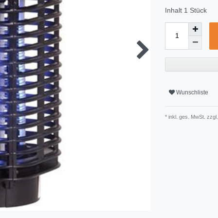
Inhalt
1
Stück
Wunschliste
* inkl. ges. MwSt. zzgl.