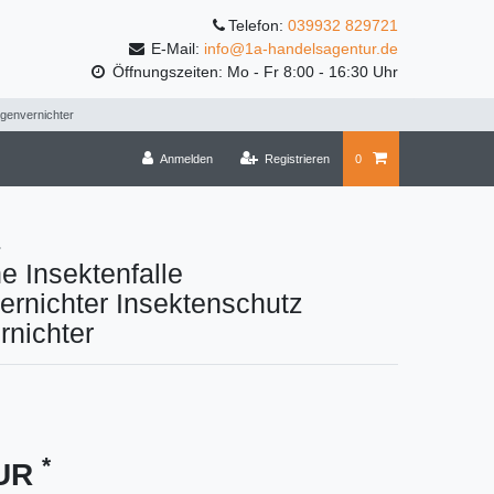
Telefon:
039932 829721
E-Mail:
info@1a-handelsagentur.de
Öffnungszeiten: Mo - Fr 8:00 - 16:30 Uhr
egenvernichter
Anmelden
Registrieren
0
.
he Insektenfalle
ernichter Insektenschutz
rnichter
*
EUR